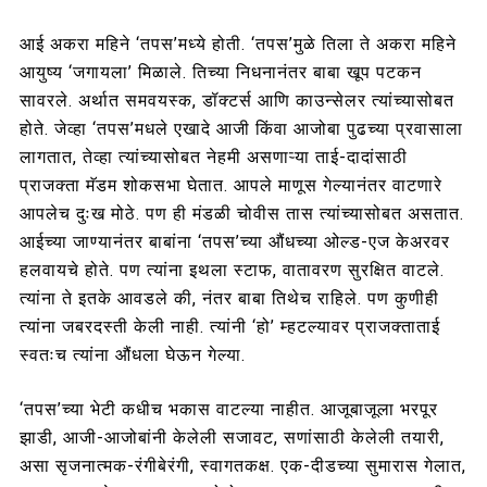
आई अकरा महिने ‘तपस’मध्ये होती. ‘तपस’मुळे तिला ते अकरा महिने
आयुष्य ‘जगायला’ मिळाले. तिच्या निधनानंतर बाबा खूप पटकन
सावरले. अर्थात समवयस्क, डॉक्टर्स आणि काउन्सेलर त्यांच्यासोबत
होते. जेव्हा ‘तपस’मधले एखादे आजी किंवा आजोबा पुढच्या प्रवासाला
लागतात, तेव्हा त्यांच्यासोबत नेहमी असणाऱ्या ताई-दादांसाठी
प्राजक्ता मॅडम शोकसभा घेतात. आपले माणूस गेल्यानंतर वाटणारे
आपलेच दुःख मोठे. पण ही मंडळी चोवीस तास त्यांच्यासोबत असतात.
आईच्या जाण्यानंतर बाबांना ‘तपस’च्या औंधच्या ओल्ड-एज केअरवर
हलवायचे होते. पण त्यांना इथला स्टाफ, वातावरण सुरक्षित वाटले.
त्यांना ते इतके आवडले की, नंतर बाबा तिथेच राहिले. पण कुणीही
त्यांना जबरदस्ती केली नाही. त्यांनी ‘हो’ म्हटल्यावर प्राजक्ताताई
स्वतःच त्यांना औंधला घेऊन गेल्या.
‘तपस’च्या भेटी कधीच भकास वाटल्या नाहीत. आजूबाजूला भरपूर
झाडी, आजी-आजोबांनी केलेली सजावट, सणांसाठी केलेली तयारी,
असा सृजनात्मक-रंगीबेरंगी, स्वागतकक्ष. एक-दीडच्या सुमारास गेलात,