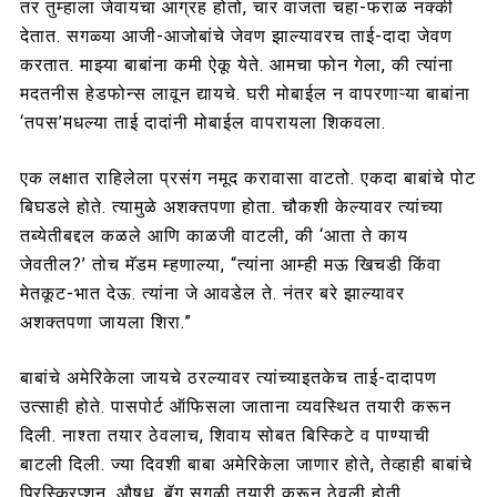
तर तुम्हाला जेवायचा आग्रह होतो, चार वाजता चहा-फराळ नक्की
देतात. सगळ्या आजी-आजोबांचे जेवण झाल्यावरच ताई-दादा जेवण
करतात. माझ्या बाबांना कमी ऐकू येते. आमचा फोन गेला, की त्यांना
मदतनीस हेडफोन्स लावून द्यायचे. घरी मोबाईल न वापरणाऱ्या बाबांना
‘तपस’मधल्या ताई दादांनी मोबाईल वापरायला शिकवला.
एक लक्षात राहिलेला प्रसंग नमूद करावासा वाटतो. एकदा बाबांचे पोट
बिघडले होते. त्यामुळे अशक्तपणा होता. चौकशी केल्यावर त्यांच्या
तब्येतीबद्दल कळले आणि काळजी वाटली, की ‘आता ते काय
जेवतील?’ तोच मॅडम म्हणाल्या, “त्यांना आम्ही मऊ खिचडी किंवा
मेतकूट-भात देऊ. त्यांना जे आवडेल ते. नंतर बरे झाल्यावर
अशक्तपणा जायला शिरा.”
बाबांचे अमेरिकेला जायचे ठरल्यावर त्यांच्याइतकेच ताई-दादापण
उत्साही होते. पासपोर्ट ऑफिसला जाताना व्यवस्थित तयारी करून
दिली. नाश्ता तयार ठेवलाच, शिवाय सोबत बिस्किटे व पाण्याची
बाटली दिली. ज्या दिवशी बाबा अमेरिकेला जाणार होते, तेव्हाही बाबांचे
प्रिस्क्रिप्शन, औषध, बॅग सगळी तयारी करून ठेवली होती.