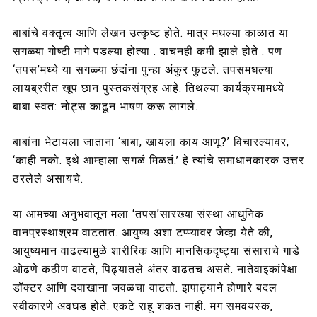
बाबांचे वक्तृत्व आणि लेखन उत्कृष्ट होते. मात्र मधल्या काळात या
सगळ्या गोष्टी मागे पडल्या होत्या . वाचनही कमी झाले होते . पण
‘तपस’मध्ये या सगळ्या छंदांना पुन्हा अंकुर फुटले. तपसमधल्या
लायब्ररीत खूप छान पुस्तकसंग्रह आहे. तिथल्या कार्यक्रमामध्ये
बाबा स्वत: नोट्स काढून भाषण करू लागले.
बाबांना भेटायला जाताना ‘बाबा, खायला काय आणू?’ विचारल्यावर,
‘काही नको. इथे आम्हाला सगळं मिळतं.’ हे त्यांचे समाधानकारक उत्तर
ठरलेले असायचे.
या आमच्या अनुभवातून मला ‘तपस’सारख्या संस्था आधुनिक
वानप्रस्थाश्रम वाटतात. आयुष्य अशा टप्प्यावर जेव्हा येते की,
आयुष्यमान वाढल्यामुळे शारीरिक आणि मानसिकदृष्ट्या संसाराचे गाडे
ओढणे कठीण वाटते, पिढ्यातले अंतर वाढतच असते. नातेवाइकांपेक्षा
डॉक्टर आणि दवाखाना जवळचा वाटतो. झपाट्याने होणारे बदल
स्वीकारणे अवघड होते. एकटे राहू शकत नाही. मग समवयस्क,