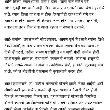
आणि तिच्या स्वास्थ्याचा विचार होता. तिला चार महिने घरी
सांभाळूनही यश आले नाही. तिचा आजार तर आटोक्यात येणे महत्त्वाचे
होते. त्यात तिला कोरोना न होऊ देण्याचीही खबरदारी घेणे तर
आवश्यक होते. कारण ती कॅन्सर-रुग्ण होती. या सगळ्या दृष्टींनी,
मनातल्या इतर विचारांना आता महत्त्व न देण्याचे ठरवले.
आई-बाबांना ‘तपस’मध्ये सोडल्यावर, ‘आपण पूर्ण विश्साने त्यांना तिथे
ठेवले आहे’, हा विचार मनात पक्का केला. त्यांची देखभाल करायला
तिथे डॅाक्टर्स, नर्सेस, तरुण प्रशिक्षित वर्ग अशी मोठी फळीच होती.
कोरोनामुळे आम्हाला भेटण्याची परवानगी नव्हती. कोरोना असूनही
तिथले सगळे आजी-आजोबा मास्कशिवाय होते, ही मोठी सुखावह बाब
होती. ज्येष्ठ मंडळींची देखभाल ते कुशलतेने करत होते.
आठवड्याभराने, डॉ. पाटील यांच्याशी बोलणे झाले. तेव्हा आईची अर्धी
औषधे कमी झाल्याचे समजले. ही खूप समाधान देणारी गोष्ट होती.
तिथले व्यवस्थापक विजय सर, प्राजक्ताताई यांच्याशी नियमित
बोलणे व्हायचे. कार्यक्रमांचे फोटोही यायचे. लॉकडाउन उघडल्यावर
आम्ही जेव्हा आईबांबाना भेटलो, तेव्हा आईने आम्हाला ओळखले.