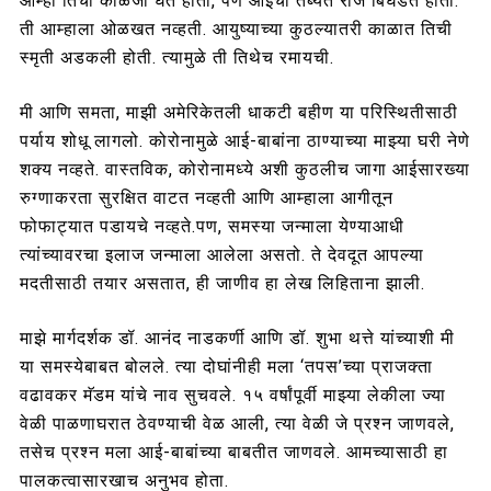
आम्ही तिची काळजी घेत होतो, पण आईची तब्येत रोज बिघडत होती.
ती आम्हाला ओळखत नव्हती. आयुष्याच्या कुठल्यातरी काळात तिची
स्मृती अडकली होती. त्यामुळे ती तिथेच रमायची.
मी आणि समता, माझी अमेरिकेतली धाकटी बहीण या परिस्थितीसाठी
पर्याय शोधू लागलो. कोरोनामुळे आई-बाबांना ठाण्याच्या माझ्या घरी नेणे
शक्य नव्हते. वास्तविक, कोरोनामध्ये अशी कुठलीच जागा आईसारख्या
रुग्णाकरता सुरक्षित वाटत नव्हती आणि आम्हाला आगीतून
फोफाट्यात पडायचे नव्हते.पण, समस्या जन्माला येण्याआधी
त्यांच्यावरचा इलाज जन्माला आलेला असतो. ते देवदूत आपल्या
मदतीसाठी तयार असतात, ही जाणीव हा लेख लिहिताना झाली.
माझे मार्गदर्शक डॉ. आनंद नाडकर्णी आणि डॉ. शुभा थत्ते यांच्याशी मी
या समस्येबाबत बोलले. त्या दोघांनीही मला ‘तपस’च्या प्राजक्ता
वढावकर मॅडम यांचे नाव सुचवले. १५ वर्षांपूर्वी माझ्या लेकीला ज्या
वेळी पाळणाघरात ठेवण्याची वेळ आली, त्या वेळी जे प्रश्न जाणवले,
तसेच प्रश्न मला आई-बाबांच्या बाबतीत जाणवले. आमच्यासाठी हा
पालकत्वासारखाच अनुभव होता.