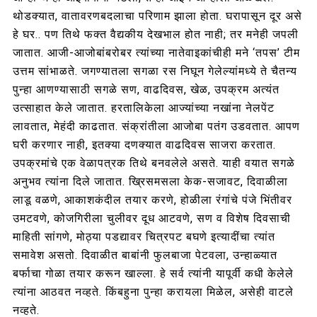
थोडक्यात, वातावरणबदलाचा परिणाम झाला होता. घरापासून दूर असे
हे घर.. पण तिथे फक्त वैद्यकीय देखभाल होत नाही; तर मनेही जपली
जातात. आजी-आजोबांबरोबर त्यांच्या नातेवाइकांचीही मने ‘तपस’ टीम
उत्तम सांभाळते. जगण्यातला सगळा रस निघून गेलेल्यांमध्ये ते चैतन्य
पुन्हा आणण्यासाठी सगळे सण, वाढदिवस, खेळ, उपक्रम अत्यंत
उत्साहात केले जातात. हरतालिकेला आज्यांच्या नखांना नेलपेंट
लावतात, मेहंदी काढतात. संक्रांतीला आजोबा पतंग उडवतात. आपण
घरी करणार नाही, इतक्या दणक्यात वाढदिवस साजरा करतात.
उपक्रमांचे एक वेळापत्रक तिथे बनवलेले असते. याही वयात सगळे
अनुभव त्यांना दिले जातात. ख्रिसमसला केक-सजावट, दिवाळीला
लाडू वळणे, आकाशकंदील तयार करणे, होळीला रंगांचे पंजे भिंतीवर
उमटवणे, कोजगिरीला चुलीवर दूध आटवणे, सण व विशेष दिवसाची
माहिती सांगणे, मोठ्या पडद्यावर चित्रपट बघणे इत्यादींचा त्यांत
समावेश असतो. दिवाळीत बाबांनी फुलबाजा पेटवला, उन्हाळ्यात
बर्फाचा गोळा तयार करून खाल्ला. हे सर्व त्यांनी यापूर्वी कधी केलेले
त्यांना आठवत नव्हते. किंबहुना पुन्हा करायला मिळेल, असेही वाटले
नव्हते.