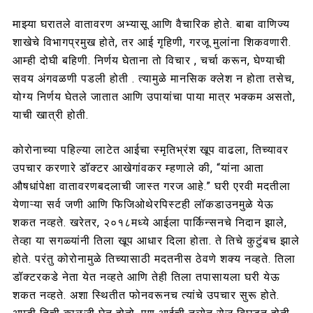
माझ्या घरातले वातावरण अभ्यासू आणि वैचारिक होते. बाबा वाणिज्य
शाखेचे विभागप्रमुख होते, तर आई गृहिणी, गरजू मुलांना शिकवणारी.
आम्ही दोघी बहिणी. निर्णय घेताना तो विचार , चर्चा करून, घेण्याची
सवय अंगवळणी पडली होती . त्यामुळे मानसिक क्लेश न होता तसेच,
योग्य निर्णय घेतले जातात आणि उपायांचा पाया मात्र भक्कम असतो,
याची खात्री होती.
कोरोनाच्या पहिल्या लाटेत आईचा स्मृतिभ्रंश खूप वाढला, तिच्यावर
उपचार करणारे डॉक्टर आखेगांवकर म्हणाले की, “यांना आता
औषधांपेक्षा वातावरणबदलाची जास्त गरज आहे.” घरी एरवी मदतीला
येणाऱ्या सर्व जणी आणि फिजिओथेरपिस्टही लॉकडाउनमुळे येऊ
शकत नव्हते. खरेतर, २०१८मध्ये आईला पार्किन्सनचे निदान झाले,
तेव्हा या सगळ्यांनी तिला खूप आधार दिला होता. ते तिचे कुटुंबच झाले
होते. परंतु कोरोनामुळे तिच्यासाठी मदतनीस ठेवणे शक्य नव्हते. तिला
डॉक्टरकडे नेता येत नव्हते आणि तेही तिला तपासायला घरी येऊ
शकत नव्हते. अशा स्थितीत फोनवरूनच त्यांचे उपचार सुरू होते.